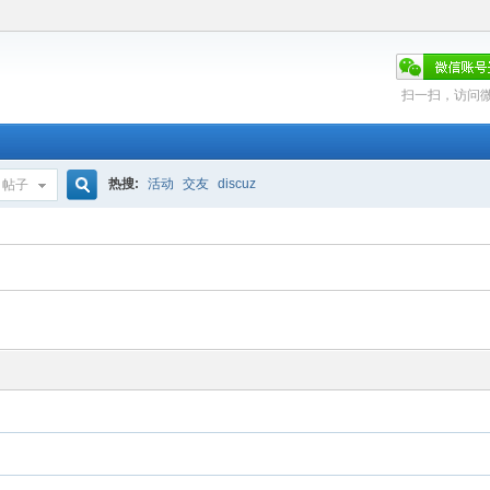
扫一扫，访问
热搜:
活动
交友
discuz
帖子
搜
索