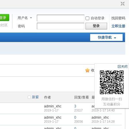
用户名
自动登录
找回密码
微社区
登录
密码
立即注册
快捷导航
收藏本版
|
订阅
返 回
新窗
作者
回复/查看
最后发表
用微信扫一扫
互动赢积分
admin_xhc
3
admin_xhc
2019-1-17
23117
2019-1-17 14:40
admin_xhc
0
admin_xhc
2019-1-17
20036
2019-1-17 14:28
admin_xhc
0
admin_xhc