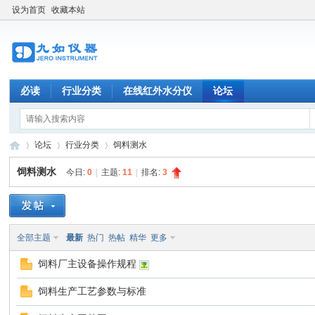
设为首页
收藏本站
必读
行业分类
在线红外水分仪
论坛
论坛
行业分类
饲料测水
饲料测水
今日:
0
|
主题:
11
|
排名:
3
九
»
›
›
全部主题
最新
热门
热帖
精华
更多
饲料厂主设备操作规程
饲料生产工艺参数与标准