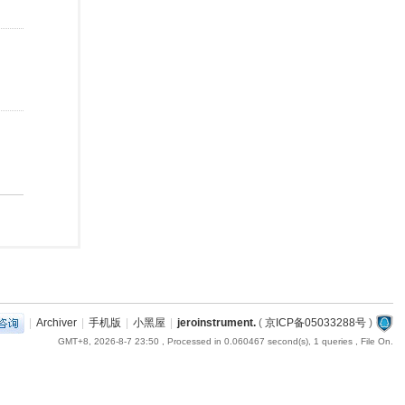
|
Archiver
|
手机版
|
小黑屋
|
jeroinstrument.
(
京ICP备05033288号
)
GMT+8, 2026-8-7 23:50
, Processed in 0.060467 second(s), 1 queries , File On.