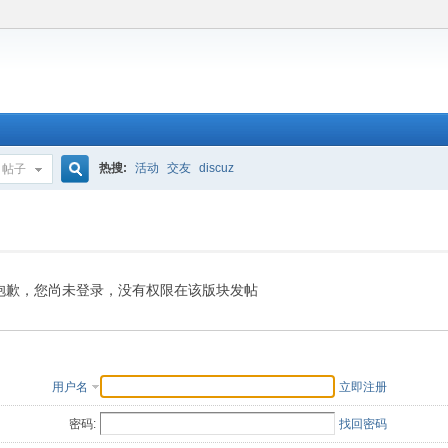
热搜:
活动
交友
discuz
帖子
搜
索
抱歉，您尚未登录，没有权限在该版块发帖
用户名
立即注册
密码:
找回密码