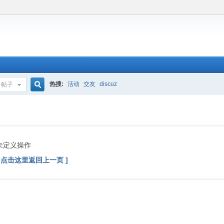
热搜:
活动
交友
discuz
帖子
搜
索
未定义操作
[ 点击这里返回上一页 ]