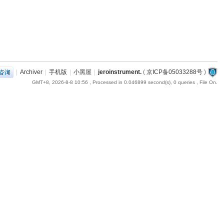
|
Archiver
|
手机版
|
小黑屋
|
jeroinstrument.
(
京ICP备05033288号
)
GMT+8, 2026-8-8 10:56
, Processed in 0.046899 second(s), 0 queries , File On.