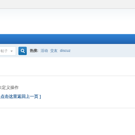
热搜:
活动
交友
discuz
帖子
搜
索
未定义操作
[ 点击这里返回上一页 ]