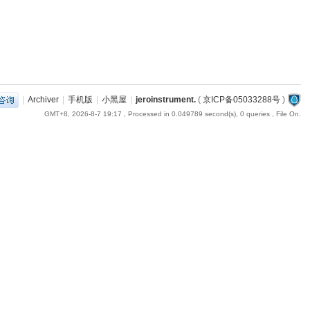
|
Archiver
|
手机版
|
小黑屋
|
jeroinstrument.
(
京ICP备05033288号
)
GMT+8, 2026-8-7 19:17
, Processed in 0.049789 second(s), 0 queries , File On.