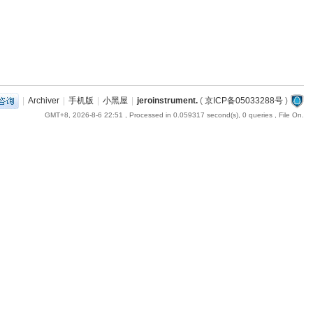
|
Archiver
|
手机版
|
小黑屋
|
jeroinstrument.
(
京ICP备05033288号
)
GMT+8, 2026-8-6 22:51
, Processed in 0.059317 second(s), 0 queries , File On.