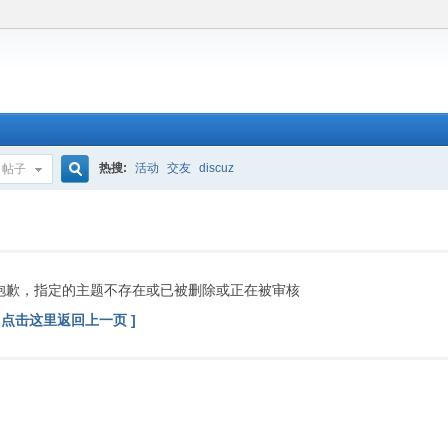
热搜:
活动
交友
discuz
帖子
搜
索
抱歉，指定的主题不存在或已被删除或正在被审核
[ 点击这里返回上一页 ]