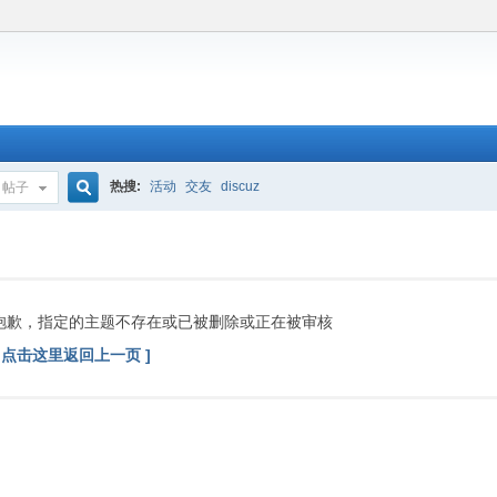
热搜:
活动
交友
discuz
帖子
搜
索
抱歉，指定的主题不存在或已被删除或正在被审核
[ 点击这里返回上一页 ]