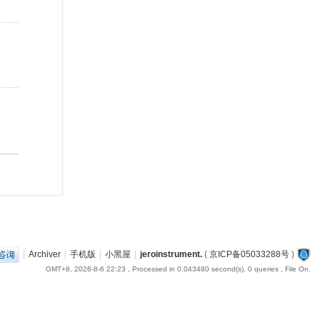
|
Archiver
|
手机版
|
小黑屋
|
jeroinstrument.
(
京ICP备05033288号
)
GMT+8, 2026-8-6 22:23
, Processed in 0.043480 second(s), 0 queries , File On.