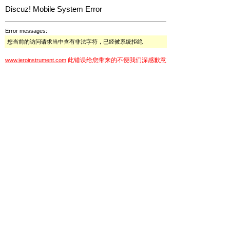
Discuz! Mobile System Error
Error messages:
您当前的访问请求当中含有非法字符，已经被系统拒绝
此错误给您带来的不便我们深感歉意
www.jeroinstrument.com