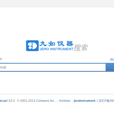
户
快
scuz!
X3.3
© 2001-2013
Comsenz Inc.
|
Archiver
|
jeroinstrument.
(
京ICP备05